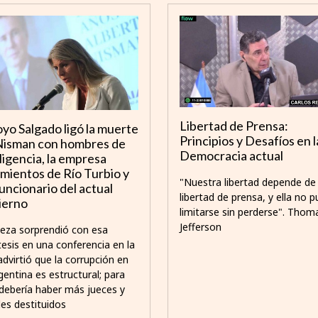
Libertad de Prensa:
yo Salgado ligó la muerte
Principios y Desafíos en l
Nisman con hombres de
Democracia actual
ligencia, la empresa
mientos de Río Turbio y
"Nuestra libertad depende de 
uncionario del actual
libertad de prensa, y ella no 
ierno
limitarse sin perderse". Thom
Jefferson
ueza sorprendió con esa
tesis en una conferencia en la
advirtió que la corrupción en
gentina es estructural; para
, debería haber más jueces y
les destituidos