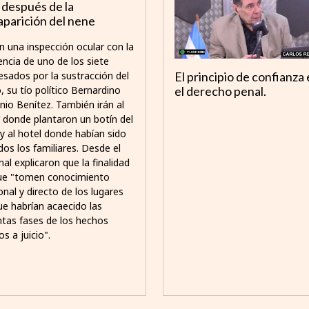
 después de la
aparición del nene
n una inspección ocular con la
encia de uno de los siete
esados por la sustracción del
El principio de confianza
, su tío político Bernardino
el derecho penal.
nio Benítez. También irán al
r donde plantaron un botín del
 y al hotel donde habían sido
dos los familiares. Desde el
nal explicaron que la finalidad
ue "tomen conocimiento
nal y directo de los lugares
ue habrían acaecido las
intas fases de los hechos
os a juicio".