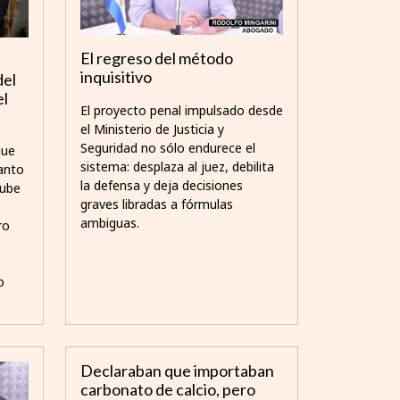
El regreso del método
inquisitivo
del
el
El proyecto penal impulsado desde
el Ministerio de Justicia y
Seguridad no sólo endurece el
que
sistema: desplaza al juez, debilita
uanto
la defensa y deja decisiones
sube
graves libradas a fórmulas
ambiguas.
ro
e
o
Declaraban que importaban
carbonato de calcio, pero