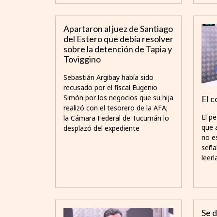
Apartaron al juez de Santiago
del Estero que debía resolver
sobre la detención de Tapia y
Toviggino
Sebastián Argibay había sido
recusado por el fiscal Eugenio
Simón por los negocios que su hija
El c
realizó con el tesorero de la AFA;
El pe
la Cámara Federal de Tucumán lo
que a
desplazó del expediente
no e
señal
leerl
Se d