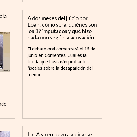
ala
A dos meses del juicio por
Loan: cómo será, quiénes son
los 17 imputados y qué hizo
cada uno según la acusación
El debate oral comenzará el 16 de
junio en Corrientes. Cuál es la
teoría que buscarán probar los
fiscales sobre la desaparición del
menor
l
ándo
La IA ya empezó a aplicarse