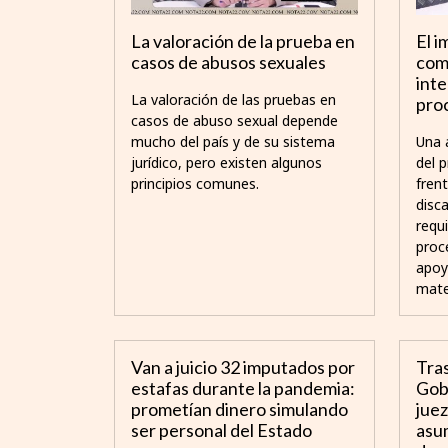
La valoración de la prueba en
El 
casos de abusos sexuales
com
inte
La valoración de las pruebas en
pro
casos de abuso sexual depende
mucho del país y de su sistema
Una 
jurídico, pero existen algunos
del 
principios comunes.
fren
disc
requi
proc
apoy
mate
Van a juicio 32 imputados por
Tras
estafas durante la pandemia:
Gobi
prometían dinero simulando
juez
ser personal del Estado
asu