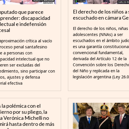
El derecho de los niños a 
imputado que parece
escuchado en cámara Ges
prender: discapacidad
lectual e indefensión
El derecho de los niños, niñas
cesal
adolescentes (NNAs) a ser
escuchados en el ámbito judic
aproximación crítica al vacío
es una garantía constitucional
proceso penal santafesino
convencional fundamental,
te a personas con
derivada del Artículo 12 de la
apacidad intelectual que no
Convención sobre los Derech
eren ser excluidas del
del Niño y replicada en la
edimiento, sino participar con
legislación argentina (Ley 26.0
os, ajustes y defensa
rial efectiva
 la polémica con el
erno por su pliego, la
a Verónica Michelli no
mirá hasta dentro de más