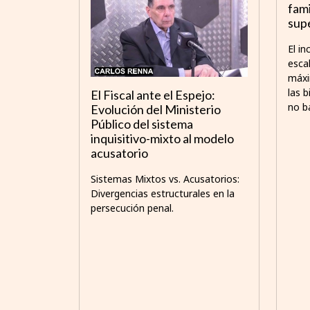
fami
sup
El i
esca
máxi
las b
El Fiscal ante el Espejo:
no b
Evolución del Ministerio
Público del sistema
inquisitivo-mixto al modelo
acusatorio
Sistemas Mixtos vs. Acusatorios:
Divergencias estructurales en la
persecución penal.