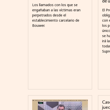
de 
Los llamados con los que se
engañaban a las víctimas eran
El Pr
perpetrados desde el
obli
establecimiento carcelario de
con 
Bouwer.
los 
únic
se ha
irá 
todav
Supr
Caso
juec