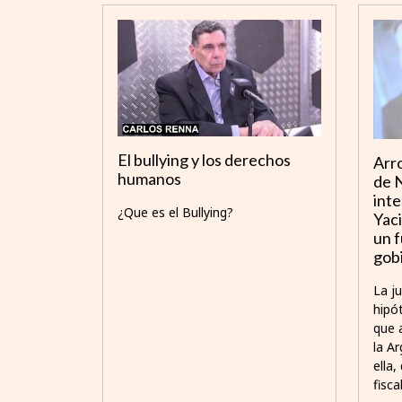
El bullying y los derechos
Arro
humanos
de 
inte
¿Que es el Bullying?
Yaci
un f
gob
La j
hipó
que 
la Ar
ella
fisca