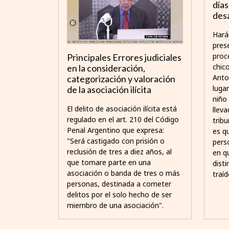
días
des
Hará
pres
proc
Principales Errores judiciales
chico
en la consideración,
Anto
categorización y valoración
luga
de la asociación ilícita
niño
El delito de asociación ilícita está
lleva
regulado en el art. 210 del Código
tribu
Penal Argentino que expresa:
es q
"Será castigado con prisión o
perso
reclusión de tres a diez años, al
en q
que tomare parte en una
dist
asociación o banda de tres o más
traíd
personas, destinada a cometer
delitos por el solo hecho de ser
miembro de una asociación".