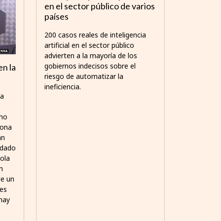
en el sector público de varios
países
200 casos reales de inteligencia
artificial en el sector público
advierten a la mayoría de los
gobiernos indecisos sobre el
en la
riesgo de automatizar la
ineficiencia.
na
cho
sona
án
idado
dola
n
de un
des
hay