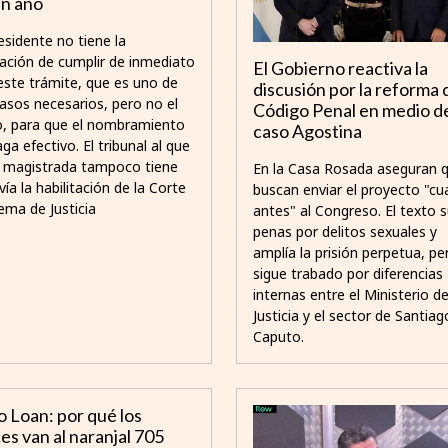
un año
esidente no tiene la
gación de cumplir de inmediato
El Gobierno reactiva la
este trámite, que es uno de
discusión por la reforma 
pasos necesarios, pero no el
Código Penal en medio d
o, para que el nombramiento
caso Agostina
ga efectivo. El tribunal al que
la magistrada tampoco tiene
En la Casa Rosada aseguran 
ía la habilitación de la Corte
buscan enviar el proyecto "c
ema de Justicia
antes" al Congreso. El texto 
penas por delitos sexuales y
amplía la prisión perpetua, pe
sigue trabado por diferencias
internas entre el Ministerio d
Justicia y el sector de Santiag
Caputo.
 Loan: por qué los
es van al naranjal 705