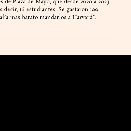
es de Plaza de Mayo, que desde 2020 a 2023
s decir, 16 estudiantes. Se gastaron 100
salía más barato mandarlos a Harvard".