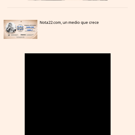
Nota22.com, un medio que crece