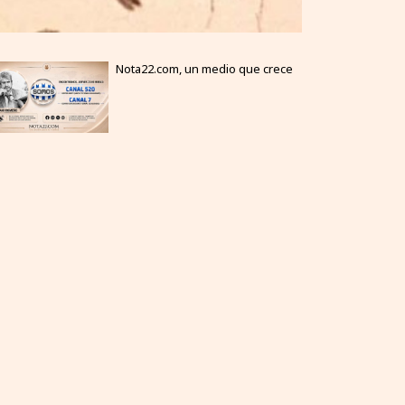
Nota22.com, un medio que crece