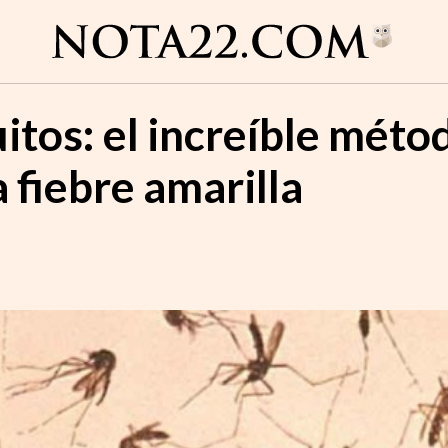
itos: el increíble méto
a fiebre amarilla