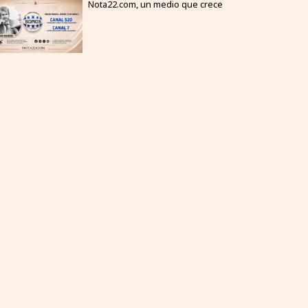
Nota22.com, un medio que crece