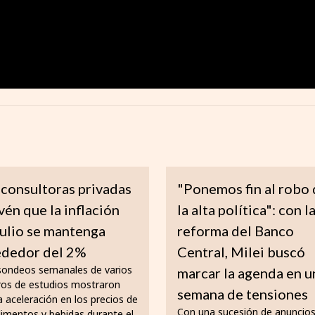
 consultoras privadas
"Ponemos fin al robo
vén que la inflación
la alta política": con l
julio se mantenga
reforma del Banco
ededor del 2%
Central, Milei buscó
sondeos semanales de varios
marcar la agenda en u
ros de estudios mostraron
semana de tensiones
a aceleración en los precios de
Con una sucesión de anuncios
limentos y bebidas durante el