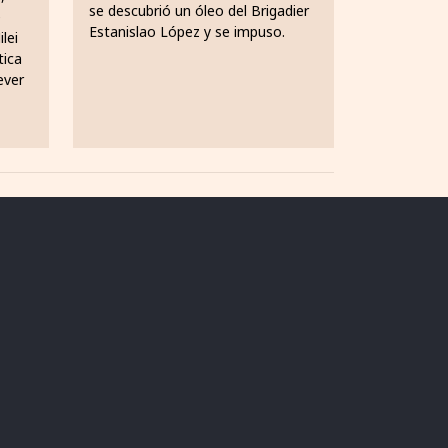
se descubrió un óleo del Brigadier
e
Estanislao López y se impuso.
lei
tica
ever