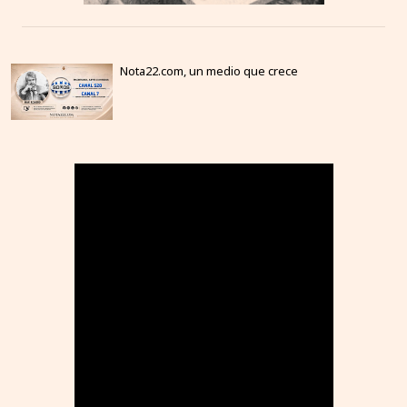
Nota22.com, un medio que crece