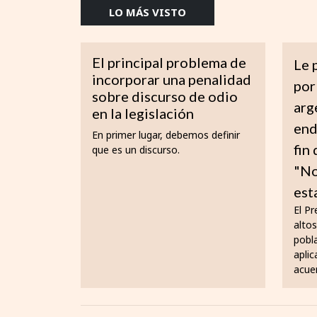
LO MÁS VISTO
El principal problema de
Le 
incorporar una penalidad
por
sobre discurso de odio
arg
en la legislación
end
En primer lugar, debemos definir
fin
que es un discurso.
"No
est
El Pr
altos
pobl
aplic
acue