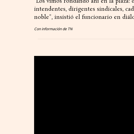
“Los vimos rondando ahí en la plaza: d
intendentes, dirigentes sindicales, ca
noble", insistió el funcionario en diá
Con información de TN