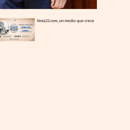
Nota22.com, un medio que crece