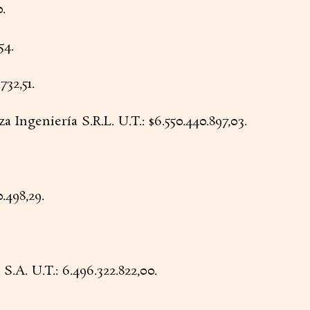
.
54.
32,51.
Ingeniería S.R.L. U.T.: $6.550.440.897,03.
.498,29.
A. U.T.: 6.496.322.822,00.