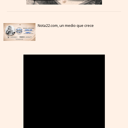
Nota22.com, un medio que crece