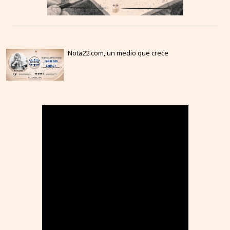
Nota22.com, un medio que crece