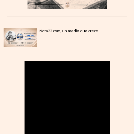
Nota22.com, un medio que crece