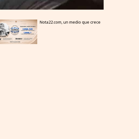
Nota22.com, un medio que crece