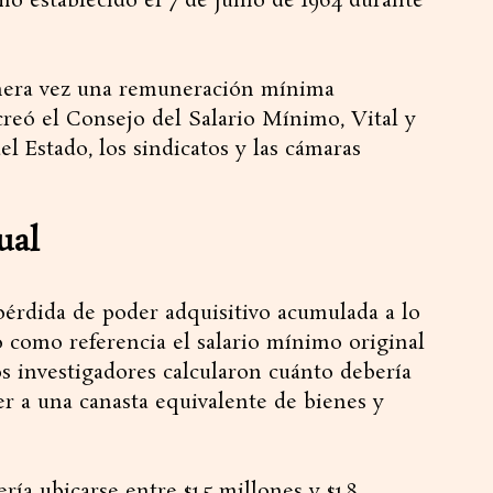
mo establecido el 7 de junio de 1964 durante
imera vez una remuneración mínima
 creó el Consejo del Salario Mínimo, Vital y
l Estado, los sindicatos y las cámaras
ual
pérdida de poder adquisitivo acumulada a lo
 como referencia el salario mínimo original
os investigadores calcularon cuánto debería
er a una canasta equivalente de bienes y
a ubicarse entre $1,5 millones y $1,8