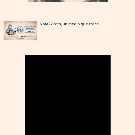
Nota22.com, un medio que crece