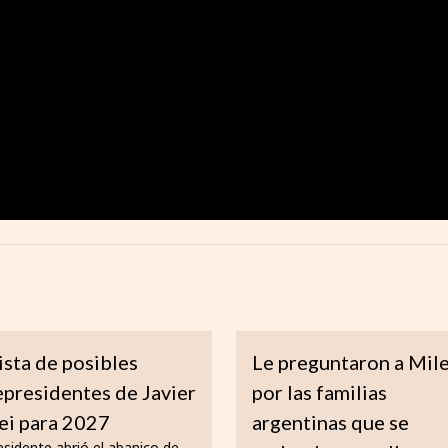
lista de posibles
Le preguntaron a Mile
epresidentes de Javier
por las familias
ei para 2027
argentinas que se
esidente abrió el abanico de