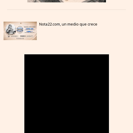
Nota22.com, un medio que crece