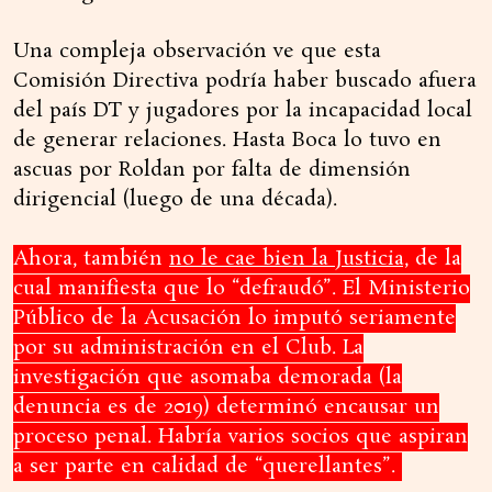
Una compleja observación ve que esta
Comisión Directiva podría haber buscado afuera
del país DT y jugadores por la incapacidad local
de generar relaciones. Hasta Boca lo tuvo en
ascuas por Roldan por falta de dimensión
dirigencial (luego de una década).
Ahora, también
no le cae bien la Justicia,
de la
cual manifiesta que lo “defraudó”. El Ministerio
Público de la Acusación lo imputó seriamente
por su administración en el Club. La
investigación que asomaba demorada (la
denuncia es de 2019) determinó encausar un
proceso penal. Habría varios socios que aspiran
a ser parte en calidad de “querellantes”.