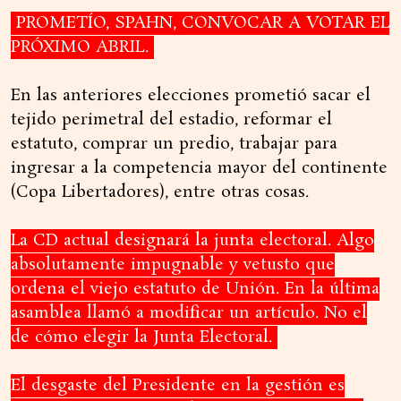
PROMETÍO, SPAHN, CONVOCAR A VOTAR EL
PRÓXIMO ABRIL.
En las anteriores elecciones prometió sacar el
tejido perimetral del estadio, reformar el
estatuto, comprar un predio, trabajar para
ingresar a la competencia mayor del continente
(Copa Libertadores), entre otras cosas.
La CD actual designará la junta electoral. Algo
absolutamente impugnable y vetusto que
ordena el viejo estatuto de Unión. En la última
asamblea llamó a modificar un artículo. No el
de cómo elegir la Junta Electoral.
El desgaste del Presidente en la gestión es