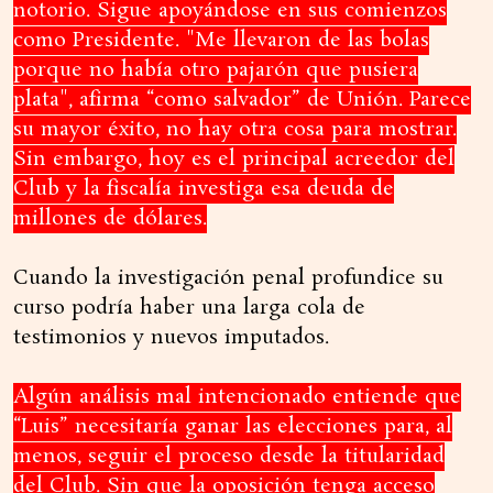
notorio. Sigue apoyándose en sus comienzos
como Presidente. "Me llevaron de las bolas
porque no había otro pajarón que pusiera
plata", afirma “como salvador” de Unión. Parece
su mayor éxito, no hay otra cosa para mostrar.
Sin embargo, hoy es el principal acreedor del
Club y la fiscalía investiga esa deuda de
millones de dólares.
Cuando la investigación penal profundice su
curso podría haber una larga cola de
testimonios y nuevos imputados.
Algún análisis mal intencionado entiende que
“Luis” necesitaría ganar las elecciones para, al
menos, seguir el proceso desde la titularidad
del Club. Sin que la oposición tenga acceso